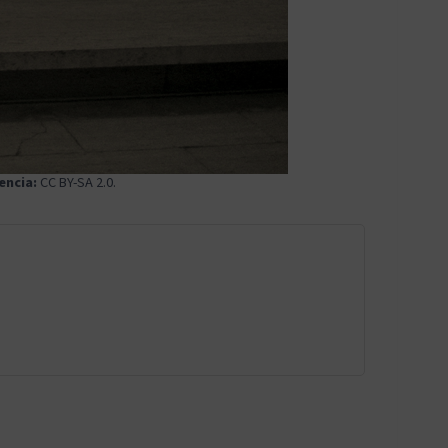
encia:
CC BY-SA 2.0
.