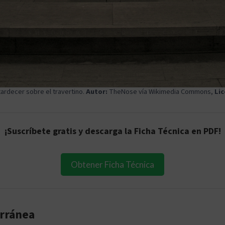
tardecer sobre el travertino.
Autor:
TheNose
vía
Wikimedia Commons
,
Lic
¡
Suscríbete gratis y descarga la Ficha Técnica en PDF
!
Obtener Ficha Técnica
erránea