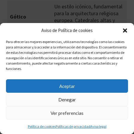
Un estilo icónico, fundamental
para la arquitectura religiosa
Gótico
europea. Catedrales altas y
luminosas con vidrieras
Aviso de Política de cookies
El gran quiebre con la Edad
Para ofrecer las mejores experiencias, utilizamos tecnologías como las cookies
Media. Búsqueda de simetría,
para almacenar y/o acceder a la información del dispositivo. El consentimiento
Renacimiento
proporción y armonía
de estas tecnologías nos permitirá procesar datos como el comportamiento de
navegación o las identificaciones únicas en este sitio. No consentir o retirar el
geométrica.
consentimiento, puede afectar negativamente a ciertas características y
funciones.
Es un periodo clave que busca
curvas, decoración exuberante
y juegos de luces y sombras.
Aceptar
Barroco
Conecta directamente con
nuestro estilo "Barroco
Denegar
Andino".
Ver preferencias
Fusiona estilos europeos con
materiales y visión indígena.
Política de cookies
Políticas de privacidad
Aviso legal
Colonial
Perfecto para agrupar la