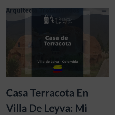
Skip
to
Arquitecta Trotamundos
content
Casa Terracota En
Villa De Leyva: Mi