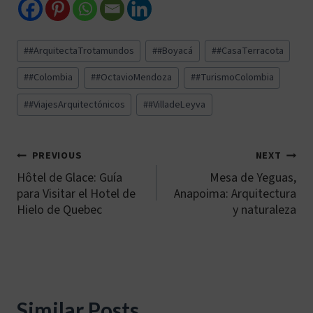
Post
#
#ArquitectaTrotamundos
#
#Boyacá
#
#CasaTerracota
Tags:
#
#Colombia
#
#OctavioMendoza
#
#TurismoColombia
#
#ViajesArquitectónicos
#
#VilladeLeyva
PREVIOUS
NEXT
Navegación
Hôtel de Glace: Guía
Mesa de Yeguas,
de
para Visitar el Hotel de
Anapoima: Arquitectura
Hielo de Quebec
y naturaleza
entradas
Similar Posts