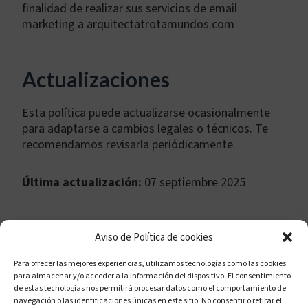
finalidad de realizar sus servicios de email
marketing a arquitectatrotamundos.com
Actualizaciones
Esta política puede actualizarse ocasionalmente
para adaptarse a cambios legales o técnicos. Te
recomendamos revisarla periódicamente.
Última actualización:
07 septiembre 2025
Aviso de Política de cookies
Para ofrecer las mejores experiencias, utilizamos tecnologías como las cookies
para almacenar y/o acceder a la información del dispositivo. El consentimiento
Política de cookies (UE)
Políticas de privacidad
de estas tecnologías nos permitirá procesar datos como el comportamiento de
navegación o las identificaciones únicas en este sitio. No consentir o retirar el
Aviso legal