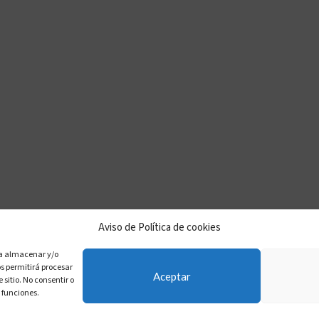
Aviso de Política de cookies
cas de privacidad
Aviso legal
Descargo de Responsabili
ra almacenar y/o
os permitirá procesar
Aceptar
sitio. No consentir o
 funciones.
6 Arquitecta Trotamundos - WordPress Theme by
Kaden