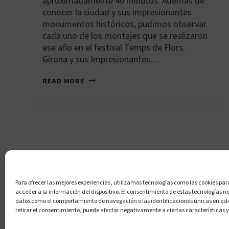
aproximadamente 40 minutos. Además de
conocer la ciudad y sus impresionantes
monumentos históricos, pudimos observar
cada uno de los montajes que se realizaron
ese año en el festival Temps de Flors.
Girona y sus Impresionantes…
GIRONA
READ MORE
Y
TEMPS
DE
FLORS
–
ESPAÑA
(MAYO
2006)
Política de cookies (UE)
Políti
Para ofrecer las mejores experiencias, utilizamos tecnologías como las cookies pa
acceder a la información del dispositivo. El consentimiento de estas tecnologías n
datos como el comportamiento de navegación o las identificaciones únicas en este 
retirar el consentimiento, puede afectar negativamente a ciertas características y
© 202