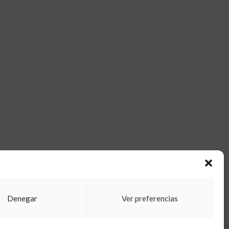
dad para Arquitecta Trotamundos
Denegar
Ver preferencias
ce WP