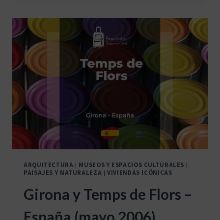
PALACIO
DE
LOS
ARZOBISPOS,
NARBONNE
–
FRANCIA
(MAYO
2004)
ARQUITECTURA
|
MUSEOS Y ESPACIOS CULTURALES
|
PAISAJES Y NATURALEZA
|
VIVIENDAS ICÓNICAS
Girona y Temps de Flors –
España (mayo 2006)