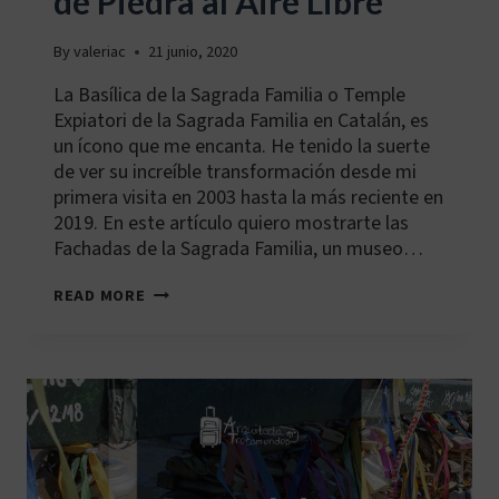
de Piedra al Aire Libre
By
valeriac
21 junio, 2020
La Basílica de la Sagrada Familia o Temple
Expiatori de la Sagrada Familia en Catalán, es
un ícono que me encanta. He tenido la suerte
de ver su increíble transformación desde mi
primera visita en 2003 hasta la más reciente en
2019. En este artículo quiero mostrarte las
Fachadas de la Sagrada Familia, un museo…
LAS
READ MORE
FACHADAS
DE
LA
SAGRADA
FAMILIA:
UN
LIBRO
DE
PIEDRA
AL