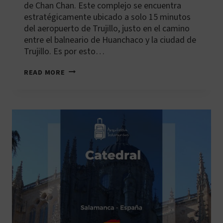
de Chan Chan. Este complejo se encuentra
estratégicamente ubicado a solo 15 minutos
del aeropuerto de Trujillo, justo en el camino
entre el balneario de Huanchaco y la ciudad de
Trujillo. Es por esto…
LA
READ MORE
CIUDAD
DE
BARRO
MÁS
GRANDE
DE
AMÉRICA:
PALACIO
NIK-
AN,
CHAN
CHAN,
TRUJILLO
–
PERÚ