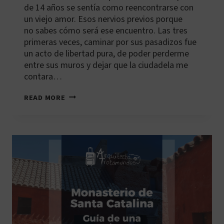
de 14 años se sentía como reencontrarse con
un viejo amor. Esos nervios previos porque
no sabes cómo será ese encuentro. Las tres
primeras veces, caminar por sus pasadizos fue
un acto de libertad pura, de poder perderme
entre sus muros y dejar que la ciudadela me
contara…
MACHU
READ MORE
PICCHU:
GUÍA
PARA
ELEGIR
EL
MEJOR
CIRCUITO
PARA
TI
(2025)