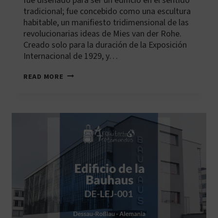
fue diseñado para ser un edificio en el sentido
tradicional; fue concebido como una escultura
habitable, un manifiesto tridimensional de las
revolucionarias ideas de Mies van der Rohe.
Creado solo para la duración de la Exposición
Internacional de 1929, y…
ES-
READ MORE
BCN-
002:
PABELLÓN
MIES
VAN
DER
ROHE
(PABELLÓN
ALEMÁN)