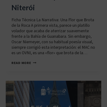
Niterói
Ficha Técnica La Narrativa: Una Flor que Brota
de la Roca A primera vista, parece un platillo
volador que acaba de aterrizar suavemente
frente a la Bahía de Guanabara. Sin embargo,
Oscar Niemeyer, con su habitual poesía visual,
siempre corrigió esta interpretación: el MAC no
es un OVNI, es una «flor» que brota de la…
BR-
READ MORE
GIG-
001:
MUSEO
DE
ARTE
CONTEMPORÁNEO
DE
NITERÓI