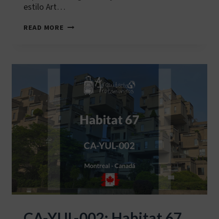
estilo Art…
US-
READ MORE
NYC-
001:
EDIFICIO
CHRYSLER
CA-YUL-002: Habitat 67