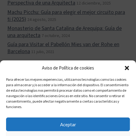
Perspectiva de una Arquitecta
12 diciembre, 2025
Machu Picchu: Guía para elegir el mejor circuito para
ti (2025)
24 agosto, 2025
Monasterio de Santa Catalina de Arequipa: Guía de
una arquitecta
7 octubre, 2024
Guía para Visitar el Pabellón Mies van der Rohe en
Barcelona
11 julio, 2021
Aviso de Política de cookies
Para ofrecer las mejores experiencias, utilizamos tecnologías como las cookies
para almacenar y/o acceder a la información del dispositivo. El consentimiento
Política de cookies (UE)
Políticas de privacidad
de estas tecnologías nos permitirá procesar datos como el comportamiento de
navegación o las identificaciones únicas en este sitio. No consentir o retirar el
Aviso legal
consentimiento, puede afectar negativamente a ciertas características y
funciones.
Descargo de Responsabilidad para Arquitecta
Trotamundos
Aceptar