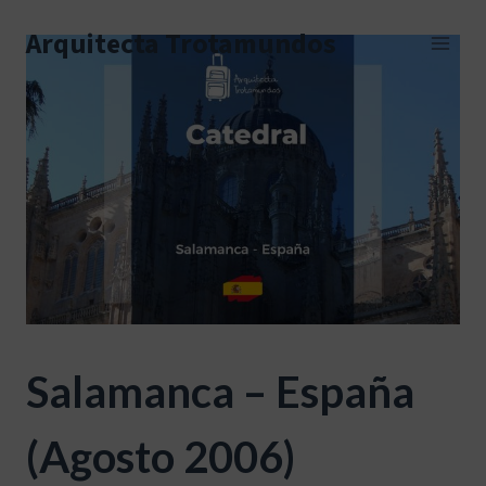
Skip
to
Arquitecta Trotamundos
content
Salamanca – España
(agosto 2006)