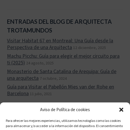
ENTRADAS DEL BLOG DE ARQUITECTA
TROTAMUNDOS
Visitar Habitat 67 en Montreal: Una Guía desde la
Perspectiva de una Arquitecta
12 diciembre, 2025
Machu Picchu: Guía para elegir el mejor circuito para
ti (2025)
24 agosto, 2025
Monasterio de Santa Catalina de Arequipa: Guía de
una arquitecta
7 octubre, 2024
Guía para Visitar el Pabellón Mies van der Rohe en
Barcelona
11 julio, 2021
Aviso de Política de cookies
Para ofrecer las mejores experiencias, utilizamos tecnologías como las cookies
para almacenar y/o acceder a la información del dispositivo. El consentimiento
Política de cookies (UE)
Políticas de privacidad