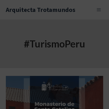
Skip
to
Arquitecta Trotamundos
content
#TurismoPeru