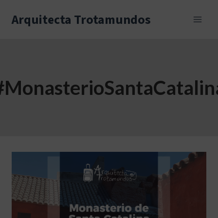
Skip
to
Arquitecta Trotamundos
content
#MonasterioSantaCatalin