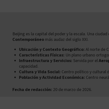
Skip
to
content
Beijing es la capital del poder y la escala. Una ciud
Contemporáneo
más audaz del siglo XXI.
Ubicación y Contexto Geográfico:
Al norte de C
Características Físicas:
Un plano urbano ortogon
Infraestructura y Servicios:
Servida por el
Aerop
capacidad
.
Cultura y Vida Social:
Centro político y cultural 
Población y Actividad Económica:
Centro neurál
Fecha de redacción:
20 de marzo de 2026.