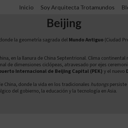
Inicio
Soy Arquitecta Trotamundos
Bl
Beijing
ad donde la geometría sagrada del
Mundo Antiguo
(Ciudad Pro
hina, en la llanura de China Septentrional. Clima continent
al de dimensiones ciclópeas, atravesado por ejes ceremonia
uerto Internacional de Beijing Capital (PEK)
y el nuevo
de China, donde la vida en los tradicionales
hutongs
persiste 
gico del gobierno, la educación y la tecnología en Asia.