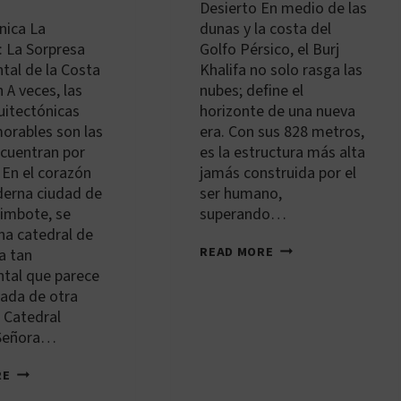
Desierto En medio de las
nica La
dunas y la costa del
: La Sorpresa
Golfo Pérsico, el Burj
al de la Costa
Khalifa no solo rasga las
 A veces, las
nubes; define el
uitectónicas
horizonte de una nueva
rables son las
era. Con sus 828 metros,
ncuentran por
es la estructura más alta
 En el corazón
jamás construida por el
derna ciudad de
ser humano,
imbote, se
superando…
na catedral de
AE-
READ MORE
a tan
DXB-
al que parece
001:
tada de otra
BURJ
KHALIFA
 Catedral
 Señora…
PE-
RE
CHM-