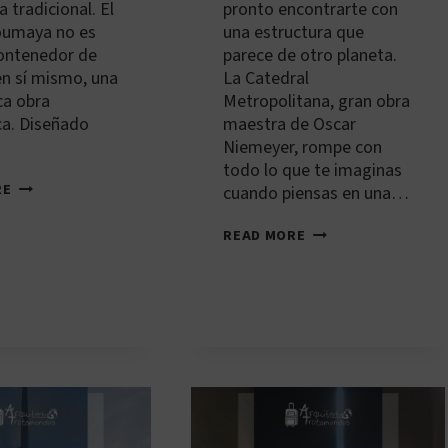
 tradicional. El
pronto encontrarte con
umaya no es
una estructura que
contenedor de
parece de otro planeta.
 en sí mismo, una
La Catedral
ca obra
Metropolitana, gran obra
ca. Diseñado
maestra de Oscar
Niemeyer, rompe con
todo lo que te imaginas
MX-
RE
cuando piensas en una…
MEX-
002:
BR-
READ MORE
MUSEO
BSB-
SOUMAYA
001:
CATEDRAL
METROPOLITANA
DE
BRASILIA