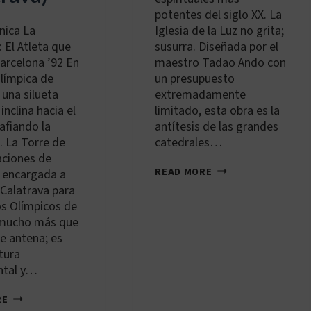
potentes del siglo XX. La
nica La
Iglesia de la Luz no grita;
: El Atleta que
susurra. Diseñada por el
arcelona ’92 En
maestro Tadao Ando con
Olímpica de
un presupuesto
 una silueta
extremadamente
inclina hacia el
limitado, esta obra es la
safiando la
antítesis de las grandes
 La Torre de
catedrales…
ciones de
JP-
READ MORE
, encargada a
KIX-
Calatrava para
001:
os Olímpicos de
IGLESIA
DE
 mucho más que
LA
e antena; es
LUZ
tura
tal y…
ES-
RE
BCN-