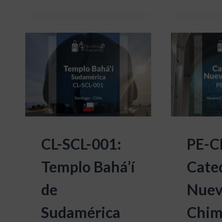
CL-SCL-001:
PE-C
Templo Bahá’í
Cated
de
Nue
Sudamérica
Chim