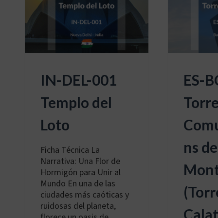
ALEMÁN)
IN-DEL-001
ES-B
Templo del
Torre
Loto
Comu
ns de
Ficha Técnica La
Narrativa: Una Flor de
Mont
Hormigón para Unir al
Mundo En una de las
(Torr
ciudades más caóticas y
ruidosas del planeta,
Calat
florece un oasis de