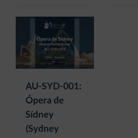
BAHÁ’Í
DE
SUDAMÉRICA
AU-SYD-001:
Ópera de
Sídney
(Sydney