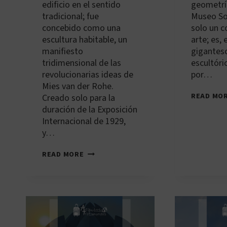
edificio en el sentido
geometría
tradicional; fue
Museo So
concebido como una
solo un 
escultura habitable, un
arte; es,
manifiesto
gigantes
tridimensional de las
escultóri
revolucionarias ideas de
por…
Mies van der Rohe.
READ MO
Creado solo para la
duración de la Exposición
Internacional de 1929,
y…
ES-
READ MORE
BCN-
002:
PABELLÓN
MIES
VAN
DER
ROHE
(PABELLÓN