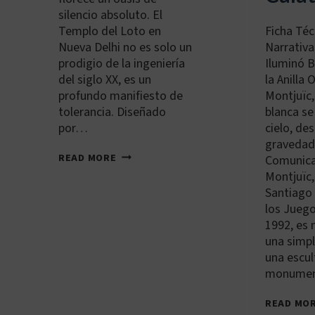
silencio absoluto. El
Templo del Loto en
Ficha Téc
Nueva Delhi no es solo un
Narrativa
prodigio de la ingeniería
Iluminó B
del siglo XX, es un
la Anilla 
profundo manifiesto de
Montjuïc,
tolerancia. Diseñado
blanca se 
por…
cielo, de
gravedad.
IN-
READ MORE
Comunica
DEL-
Montjuïc
001
Santiago 
TEMPLO
DEL
los Jueg
LOTO
1992, es
una simpl
una escul
monumen
READ MO