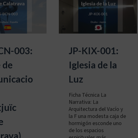
CN-003:
JP-KIX-001:
 de
Iglesia de la
nicacio
Luz
Ficha Técnica La
Narrativa: La
juïc
Arquitectura del Vacío y
la F una modesta caja de
e
hormigón esconde uno
de los espacios
rava)
espirituales más