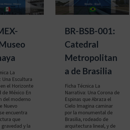
MEX-
BR-BSB-001:
 Museo
Catedral
aya
Metropolitan
a de Brasilia
nica La
: Una Escultura
en el Horizonte
Ficha Técnica La
d de México En
Narrativa: Una Corona de
ón del moderno
Espinas que Abraza el
de Nuevo
Cielo Imagina caminar
se encuentra
por la monumental de
ctura que
Brasilia, rodeado de
a gravedad y la
arquitectura lineal, y de