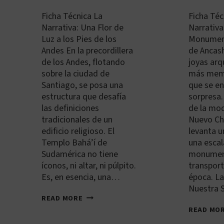
Ficha Técnica La
Ficha Téc
Narrativa: Una Flor de
Narrativa
Luz a los Pies de los
Monument
Andes En la precordillera
de Ancash
de los Andes, flotando
joyas arq
sobre la ciudad de
más memo
Santiago, se posa una
que se e
estructura que desafía
sorpresa.
las definiciones
de la mo
tradicionales de un
Nuevo Ch
edificio religioso. El
levanta u
Templo Bahá’í de
una escal
Sudamérica no tiene
monument
íconos, ni altar, ni púlpito.
transpor
Es, en esencia, una…
época. La
Nuestra
CL-
READ MORE
SCL-
READ MO
001:
TEMPLO