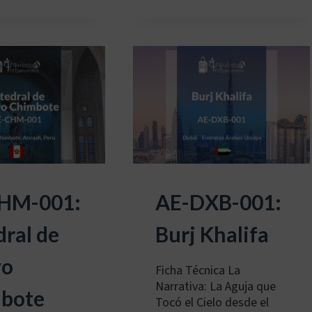
003:
TORRE
DE
COMUNICACIONS
DE
MONTJUÏC
(TORRE
CALATRAVA)
HM-001:
AE-DXB-001:
ral de
Burj Khalifa
vo
Ficha Técnica La
Narrativa: La Aguja que
bote
Tocó el Cielo desde el