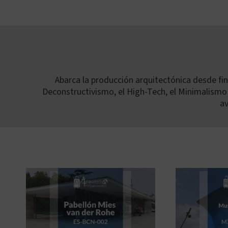
Skip
to
content
Abarca la producción arquitectónica desde fina
Deconstructivismo, el High-Tech, el Minimalismo 
av