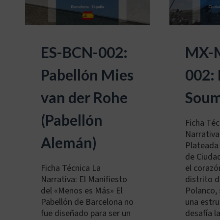
ES-BCN-002:
MX-
Pabellón Mies
002:
van der Rohe
Soum
(Pabellón
Ficha Téc
Narrativa
Alemán)
Plateada 
de Ciuda
Ficha Técnica La
el coraz
Narrativa: El Manifiesto
distrito 
del «Menos es Más» El
Polanco, 
Pabellón de Barcelona no
una estru
fue diseñado para ser un
desafía l