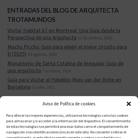
ENTRADAS DEL BLOG DE ARQUITECTA
TROTAMUNDOS
Visitar Habitat 67 en Montreal: Una Guía desde la
Perspectiva de una Arquitecta
12 diciembre, 2025
Machu Picchu: Guía para elegir el mejor circuito para
ti (2025)
24 agosto, 2025
Monasterio de Santa Catalina de Arequipa: Guía de
una arquitecta
7 octubre, 2024
Guía para Visitar el Pabellón Mies van der Rohe en
Barcelona
11 julio, 2021
Aviso de Política de cookies
Para ofrecer las mejores experiencias, utilizamos tecnologías como las cookies
para almacenar y/o acceder a la información del dispositivo. El consentimiento
Política de cookies (UE)
Políticas de privacidad
de estas tecnologías nos permitirá procesar datos como el comportamiento de
navegación o las identificaciones únicas en este sitio. No consentir o retirar el
Aviso legal
consentimiento, puede afectar negativamente a ciertas características y