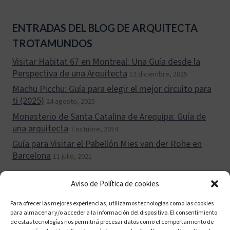
ENTRADAS DEL BLOG DE ARQUITECTA
TROTAMUNDOS
Visitar Habitat 67 en Montreal: Una Guía desde la
Perspectiva de una Arquitecta
12 diciembre, 2025
Machu Picchu: Guía para elegir el mejor circuito para
ti (2025)
24 agosto, 2025
Monasterio de Santa Catalina de Arequipa: Guía de
una arquitecta
7 octubre, 2024
Guía para Visitar el Pabellón Mies van der Rohe en
Barcelona
11 julio, 2021
Aviso de Política de cookies
Para ofrecer las mejores experiencias, utilizamos tecnologías como las cookies
para almacenar y/o acceder a la información del dispositivo. El consentimiento
Política de cookies (UE)
Políticas de privacidad
de estas tecnologías nos permitirá procesar datos como el comportamiento de