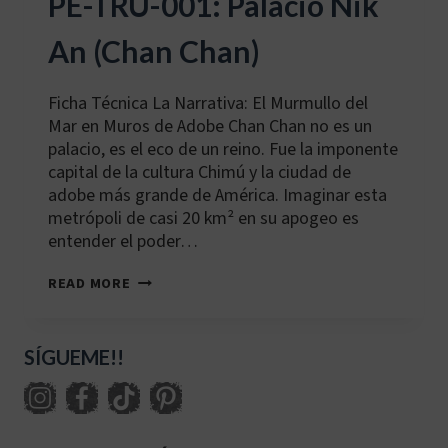
PE-TRU-001: Palacio Nik
An (Chan Chan)
Ficha Técnica La Narrativa: El Murmullo del
Mar en Muros de Adobe Chan Chan no es un
palacio, es el eco de un reino. Fue la imponente
capital de la cultura Chimú y la ciudad de
adobe más grande de América. Imaginar esta
metrópoli de casi 20 km² en su apogeo es
entender el poder…
PE-
READ MORE
TRU-
001:
PALACIO
NIK
SÍGUEME!!
AN
(CHAN
CHAN)