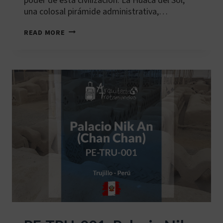
poder de esta civilización. La Huaca del Sol,
una colosal pirámide administrativa,…
PE-
READ MORE
TRU-
002:
HUACAS
DEL
SOL
Y
DE
LA
LUNA