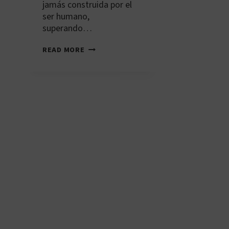
jamás construida por el
ser humano,
superando…
AE-
READ MORE
DXB-
001:
BURJ
KHALIFA