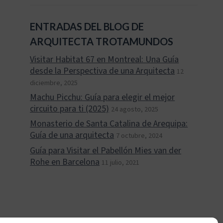
ENTRADAS DEL BLOG DE
ARQUITECTA TROTAMUNDOS
Visitar Habitat 67 en Montreal: Una Guía
desde la Perspectiva de una Arquitecta
12
diciembre, 2025
Machu Picchu: Guía para elegir el mejor
circuito para ti (2025)
24 agosto, 2025
Monasterio de Santa Catalina de Arequipa:
Guía de una arquitecta
7 octubre, 2024
Guía para Visitar el Pabellón Mies van der
Rohe en Barcelona
11 julio, 2021