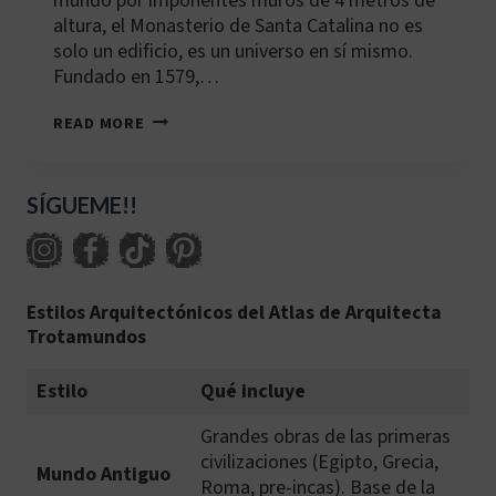
mundo por imponentes muros de 4 metros de
altura, el Monasterio de Santa Catalina no es
solo un edificio, es un universo en sí mismo.
Fundado en 1579,…
PE-
READ MORE
AQP-
001:
MONASTERIO
DE
SÍGUEME!!
SANTA
CATALINA
Estilos Arquitectónicos del Atlas de Arquitecta
Trotamundos
Estilo
Qué incluye
Grandes obras de las primeras
civilizaciones (Egipto, Grecia,
Mundo Antiguo
Roma, pre-incas). Base de la