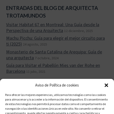
ENTRADAS DEL BLOG DE ARQUITECTA
TROTAMUNDOS
Visitar Habitat 67 en Montreal: Una Guía desde la
Perspectiva de una Arquitecta
12 diciembre, 2025
Machu Picchu: Guía para elegir el mejor circuito para
ti (2025)
24 agosto, 2025
Monasterio de Santa Catalina de Arequipa: Guía de
una arquitecta
7 octubre, 2024
Guía para Visitar el Pabellón Mies van der Rohe en
Barcelona
11 julio, 2021
Aviso de Política de cookies
Para ofrecer las mejores experiencias, utilizamos tecnologías como las cookies
para almacenar y/o acceder a la información del dispositivo. El consentimiento
Política de cookies (UE)
Políticas de privacidad
de estas tecnologías nos permitirá procesar datos como el comportamiento de
navegación o las identificaciones únicas en este sitio. No consentir o retirar el
Aviso legal
consentimiento, puede afectar negativamente a ciertas características y