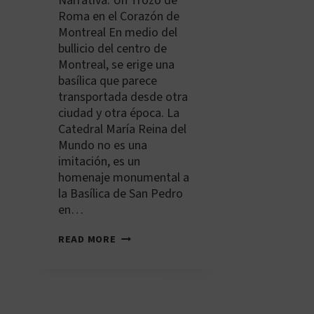
Narrativa: Un Trozo de
Roma en el Corazón de
Montreal En medio del
bullicio del centro de
Montreal, se erige una
basílica que parece
transportada desde otra
ciudad y otra época. La
Catedral María Reina del
Mundo no es una
imitación, es un
homenaje monumental a
la Basílica de San Pedro
en…
CA-
READ MORE
YUL-
001:
CATEDRAL
MARÍA
REINA
DEL