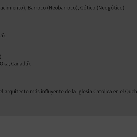
cimiento), Barroco (Neobarroco), Gótico (Neogótico).
á).
.
).
Oka, Canadá).
rquitecto más influyente de la Iglesia Católica en el Quebe