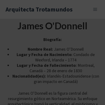
Skip
to
Arquitecta Trotamundos
content
James O'Donnell
Biografía:
Nombre Real:
James O’Donnell
Lugar y Fecha de Nacimiento:
Condado de
Wexford, Irlanda – 1774
Lugar y Fecha de Fallecimiento:
Montreal,
Canadá – 28 de enero de 1830
Nacionalidad(es):
Irlandés-Estadounidense (con
gran impacto en Canadá)
James O’Donnell es la figura central del
resurgimiento gótico en Norteamérica. Su enfoque
arquitectónico tomó la verticalidad, el misticismo y